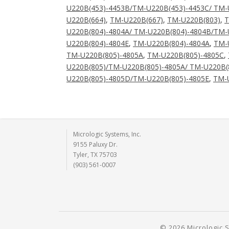
U220B(453)-4453B/TM-U220B(453)-4453C/ TM-
U220B(664)
,
TM-U220B(667)
,
TM-U220B(803)
,
T
U220B(804)-4804A/ TM-U220B(804)-4804B/TM-
U220B(804)-4804E
,
TM-U220B(804)-4804A
,
TM-
TM-U220B(805)-4805A
,
TM-U220B(805)-4805C
,
U220B(805)/TM-U220B(805)-4805A/ TM-U220B(
U220B(805)-4805D/TM-U220B(805)-4805E
,
TM-U
Micrologic Systems, Inc.
9155 Paluxy Dr.
Tyler, TX 75703
(903) 561-0007
© 2026 Micrologic S