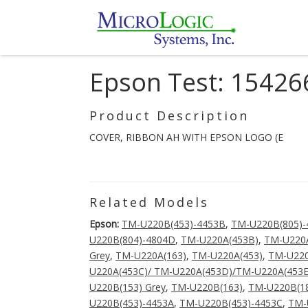
Epson Test: 15426
Product Description
COVER, RIBBON AH WITH EPSON LOGO (E
Related Models
Epson:
TM-U220B(453)-4453B
,
TM-U220B(805)-
U220B(804)-4804D
,
TM-U220A(453B)
,
TM-U220
Grey
,
TM-U220A(163)
,
TM-U220A(453)
,
TM-U220
U220A(453C)/ TM-U220A(453D)/TM-U220A(453E
U220B(153) Grey
,
TM-U220B(163)
,
TM-U220B(1
U220B(453)-4453A
,
TM-U220B(453)-4453C
,
TM-